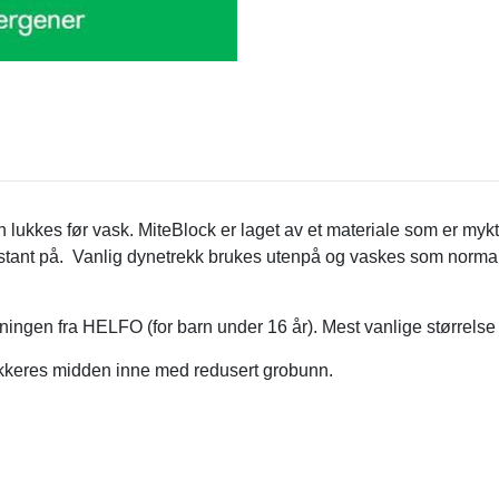
ukkes før vask. MiteBlock er laget av et materiale som er mykt 
onstant på. Vanlig dynetrekk brukes utenpå og vaskes som normal
dningen fra HELFO (for barn under 16 år). Mest vanlige størrels
okkeres midden inne med redusert grobunn.