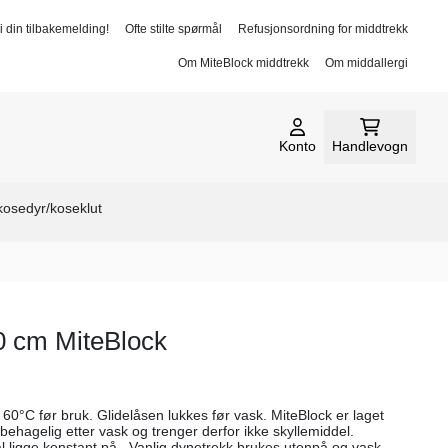
i din tilbakemelding!
Ofte stilte spørmål
Refusjonsordning for middtrekk
Om MiteBlock middtrekk
Om middallergi
Konto
Handlevogn
 kosedyr/koseklut
0 cm MiteBlock
0°C før bruk. Glidelåsen lukkes før vask. MiteBlock er laget
behagelig etter vask og trenger derfor ikke skyllemiddel.
al ligge konstant på. Vanlig dynetrekk brukes utenpå og vaskes