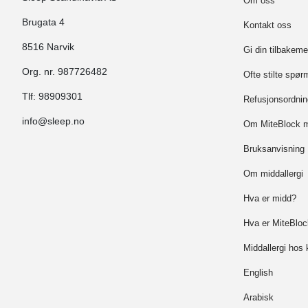
Om oss
Brugata 4
Kontakt oss
8516 Narvik
Gi din tilbakeme
Org. nr. 987726482
Ofte stilte spør
Tlf:
98909301
Refusjonsordnin
info@sleep.no
Om MiteBlock m
Bruksanvisning
Om middallergi
Hva er midd?
Hva er MiteBloc
Middallergi hos 
English
Arabisk