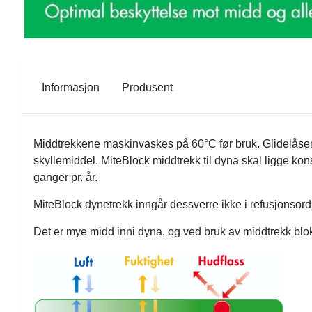
Informasjon
Produsent
Middtrekkene maskinvaskes på 60°C før bruk. Glidelåsen l
skyllemiddel. MiteBlock middtrekk til dyna skal ligge k
ganger pr. år.
MiteBlock dynetrekk inngår dessverre ikke i refusjonsor
Det er mye midd inni dyna, og ved bruk av middtrekk bl