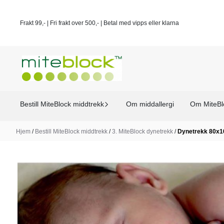
Hopp til innhold
Frakt 99,- | Fri frakt over 500,- | Betal med vipps eller klarna
Bestill MiteBlock middtrekk
Om middallergi
Om MiteBl
Hjem
/
Bestill MiteBlock middtrekk
/
3. MiteBlock dynetrekk
/
Dynetrekk 80x1