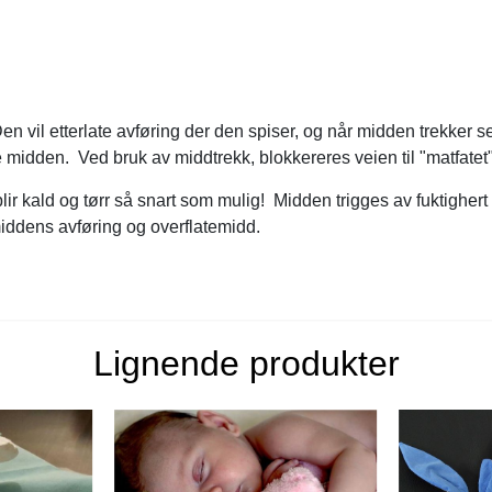
n vil etterlate avføring der den spiser, og når midden trekker seg
 midden. Ved bruk av middtrekk, blokkereres veien til "matfatet
ir kald og tørr så snart som mulig! Midden trigges av fuktighert 
middens avføring og overflatemidd.
Lignende produkter