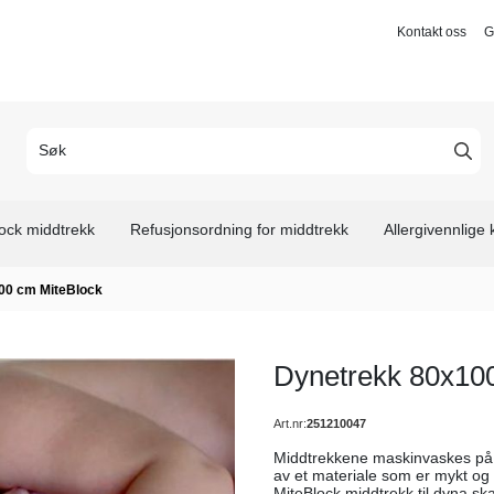
Kontakt oss
G
ock middtrekk
Refusjonsordning for middtrekk
Allergivennlige
00 cm MiteBlock
Dynetrekk 80x10
Art.nr:
251210047
Middtrekkene maskinvaskes på 6
av et materiale som er mykt og 
MiteBlock middtrekk til dyna sk