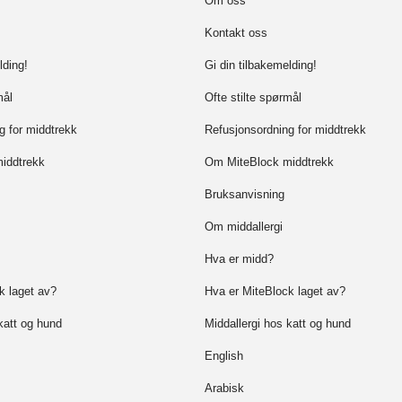
Om oss
Kontakt oss
lding!
Gi din tilbakemelding!
mål
Ofte stilte spørmål
g for middtrekk
Refusjonsordning for middtrekk
iddtrekk
Om MiteBlock middtrekk
Bruksanvisning
Om middallergi
Hva er midd?
k laget av?
Hva er MiteBlock laget av?
katt og hund
Middallergi hos katt og hund
English
Arabisk