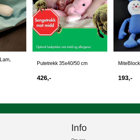
 Lam,
Putetrekk 35x40/50 cm
MiteBlock
426,-
193,-
Info