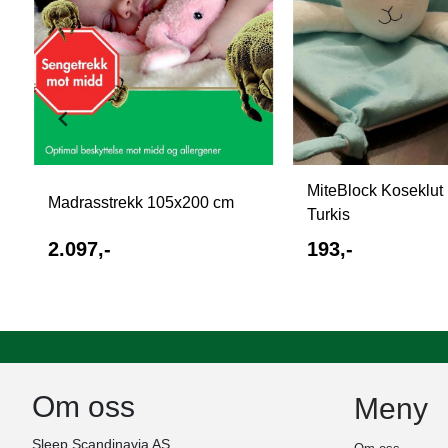
MiteBlock Koseklut
Madrasstrekk 105x200 cm
Turkis
2.097,-
193,-
Om oss
Meny
Sleep Scandinavia AS