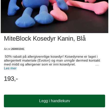
MiteBlock Kosedyr Kanin, Blå
Art.nr:
260001041
50% rabatt på allergivennlige kosedyr! Kosedyrene er laget i
allergentett materiale (Evolon) og man unngår dermed kontakt
med midd og allergener som er inni kosedyret.
Kosedyrene kommer som elefant, kanin og som lam kosklut.
Les mer
193,-
Legg i handlekurv