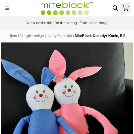
Hopp til innhold
Norsk nettbutikk | Rask levering | Frakt i hele Norge
Hjem
/
Allergivennlige kosedyr/koseklut
/
MiteBlock Kosedyr Kanin, Blå