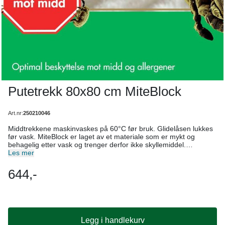
Putetrekk 80x80 cm MiteBlock
Art.nr:
250210046
Middtrekkene maskinvaskes på 60°C før bruk. Glidelåsen lukkes
før vask. MiteBlock er laget av et materiale som er mykt og
behagelig etter vask og trenger derfor ikke skyllemiddel.
MiteBlock middtrekk til pute skal ligge konstant på. Vanlig
Les mer
putetrekk brukes utenpå og vaskes som normalt (ca. hver 14.de
dag). Middtrekket anbefales vasket 1-2 ganger pr. år. MiteBlock
644,-
putetrekk inngår i refusjonsordningen fra HELFO (for barn under
16 år). Mest vanlige størrelse er 50x70 cm. Ved bruk av
MiteBlock middtrekk sperres midden og andre allergener inn i
puta, mens luft og fuktighet sirkulerer fritt. Midd spiser hudavfall
som vi etterlater oss i sengen. Den vil etterlate avføring der den
spiser, og når midden trekker seg tilbake vil avføringen bli
Legg i handlekurv