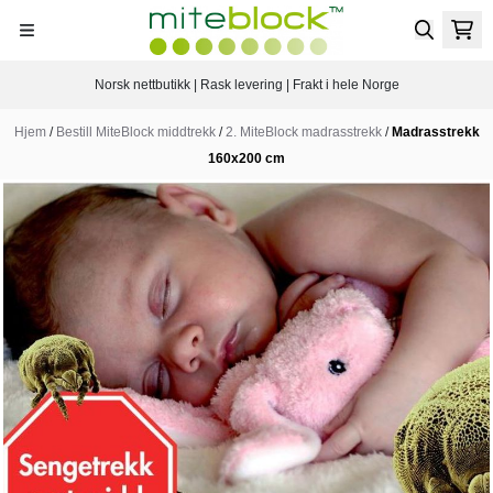
Hopp til innhold
Norsk nettbutikk | Rask levering | Frakt i hele Norge
Hjem
/
Bestill MiteBlock middtrekk
/
2. MiteBlock madrasstrekk
/
Madrasstrekk
160x200 cm