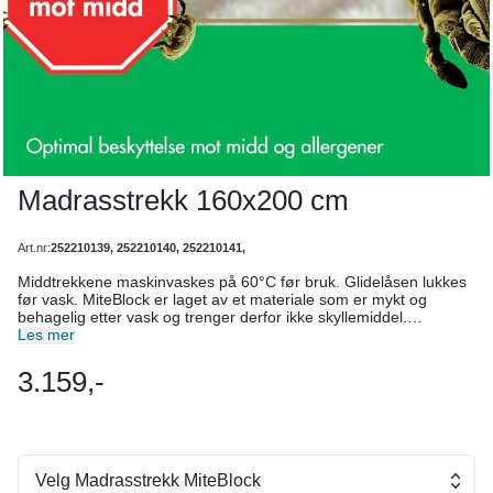
Madrasstrekk 160x200 cm
Art.nr:
252210139, 252210140, 252210141,
Middtrekkene maskinvaskes på 60°C før bruk. Glidelåsen lukkes
før vask. MiteBlock er laget av et materiale som er mykt og
behagelig etter vask og trenger derfor ikke skyllemiddel.
MiteBlock middtrekk til madrass skal ligge konstant på. Vanlig
Les mer
laken brukes utenpå og vaskes som normalt (ca. hver 14.de
dag). Middtrekket anbefales vasket 1-2 ganger pr. år. MiteBlock
3.159,-
madrasstrekk inngår i refusjonsordningen fra HELFO (for barn
under 16 år). Mål madrassen før du bestiller! Har du
overmadrass, er det kun denne du skal ha middtrekk til. Mest
vanlige størrelse er 90x2OOx5 cm. Har du rammemadrass uten
overmadrass, se Miteblock Overmadrass. Uansett seng, skal det
altså bare være middtrekk på den øverste madrassen.
Velg Madrasstrekk MiteBlock