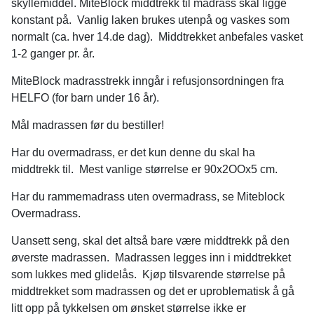
skyllemiddel. MiteBlock middtrekk til madrass skal ligge
konstant på. Vanlig laken brukes utenpå og vaskes som
normalt (ca. hver 14.de dag). Middtrekket anbefales vasket
1-2 ganger pr. år.
MiteBlock madrasstrekk inngår i refusjonsordningen fra
HELFO (for barn under 16 år).
Mål madrassen før du bestiller!
Har du overmadrass, er det kun denne du skal ha
middtrekk til. Mest vanlige størrelse er 90x2OOx5 cm.
Har du rammemadrass uten overmadrass, se Miteblock
Overmadrass.
Uansett seng, skal det altså bare være middtrekk på den
øverste madrassen. Madrassen legges inn i middtrekket
som lukkes med glidelås. Kjøp tilsvarende størrelse på
middtrekket som madrassen og det er uproblematisk å gå
litt opp på tykkelsen om ønsket størrelse ikke er