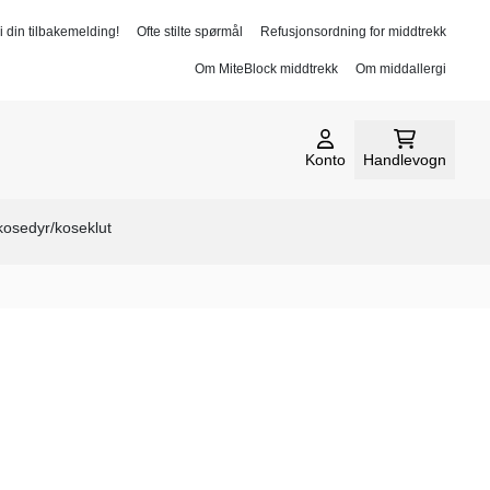
i din tilbakemelding!
Ofte stilte spørmål
Refusjonsordning for middtrekk
Om MiteBlock middtrekk
Om middallergi
Konto
Handlevogn
 kosedyr/koseklut