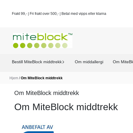
Hopp til innhold
Frakt 99,- | Fri frakt over 500,- | Betal med vipps eller klarna
Bestill MiteBlock middtrekk
Om middallergi
Om MiteBl
Hjem
/
Om MiteBlock middtrekk
Om MiteBlock middtrekk
Om MiteBlock middtrekk