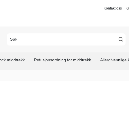
Kontakt oss
G
ock middtrekk
Refusjonsordning for middtrekk
Allergivennlige