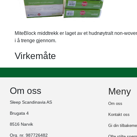
MiteBlock middtrekk er laget av et hudnøytralt non-woven 
i å trenge gjennom.
Virkemåte
Om oss
Meny
Sleep Scandinavia AS
Om oss
Brugata 4
Kontakt oss
8516 Narvik
Gi din tilbakeme
Org. nr. 987726482
Ofte stilte spør