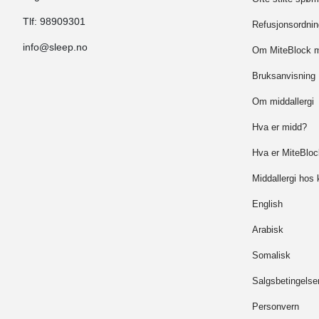
Tlf:
98909301
Refusjonsordnin
info@sleep.no
Om MiteBlock m
Bruksanvisning
Om middallergi
Hva er midd?
Hva er MiteBloc
Middallergi hos 
English
Arabisk
Somalisk
Salgsbetingelse
Personvern