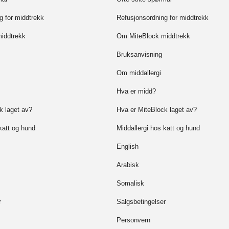
g for middtrekk
Refusjonsordning for middtrekk
iddtrekk
Om MiteBlock middtrekk
Bruksanvisning
Om middallergi
Hva er midd?
k laget av?
Hva er MiteBlock laget av?
katt og hund
Middallergi hos katt og hund
English
Arabisk
Somalisk
r
Salgsbetingelser
Personvern