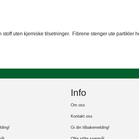
stoff uten kjemiske tilsetninger. Fibrene stenger ute partikler 
Info
Om oss
Kontakt oss
lding!
Gi din tilbakemelding!
mål
Ofte stilte spørmål