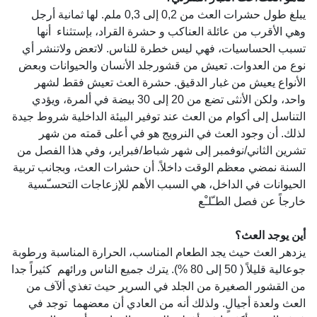
يبلغ طول حشرات العث من 0,2 إلى 0,3 ملم. لها ثمانية أرجل
وهي الأقرب من عائلة العناكب و حشرة القراد، بإستثناء أنها
تسبب الحساسيات، فهي ليس خطرة للناس. لاتعض ولاتنشر أي
نوع من العدوات. تعيش من قشورجلد الأنسان والحيوانات وبعض
الأنواع يعيش من غبار الدقيق. حشرة العث تعيش فقط لشهر
واحد، ولكن الأنثى تضع من 20 إلى 30 بيضة في ألمرة، ويؤدي
التناسل إلى أكوام من العث عند توفير البيئة الداخلية شروط جيدة
لذلك. أن وجود العث في النرويج هو في أعلى قمته من شهر
تشرين الثاني/نوفمبر إلى شهر شباط/فبراير، وفي هذا الفصل من
السنة نمضي معظم الوقت داخلاً. أن حشرات العث، وبجانب تربية
الحيوانات في الداخل، هي السبب الأهم للإزعاجات التحسـّسية
خارجاً عن فصل الطـّلـْع
أين يوجد العث؟
يزدهر العث حيث يجد الطعام المناسب، الحرارة المناسبة ورطوبة
جوعالية قليلاً ( 50 إلى 80 %). يترك جميع الناس ورائهم كثيراً جدا
من القشور الصغيرة من الجلد في السرير حيث تغذي ألآف من
العث ولعدة أجيالٍ. ولذلك أنه من العادي أن معضهما توجد في