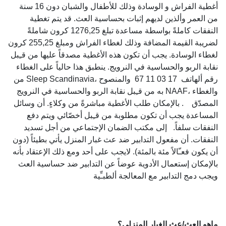
أغطية الفراش و الوسادة وذلك للأطفال والشبان دون 16 سنة
من العمر وألذين لديهم إثبات بحساسية العث. قد يتم تغطية
النفقات كاملةً بواسطة مساعدة تبلغ 1276,25 كرون شاملةً
لضريبة القيمة المضافة وذلك لغطاء الفراش ومبلغ 255,25 كرون
لغطاء الوسادة. يجب أن تكون هذه الأغطية مصدقاً عليها من قـِبل
نقابة الربو والحساسية في النرويج. ينطبق هذا حالياً على الغطاء
من Sleep Scandinavia، رقم ألهاتف 17 03 11 67 والمنصوح
به من قـِبل نقابة الربو والحساسية في النرويج NAAF، والغطاء
المصدّق . بالإمكان طلب الأغطية مباشرةً من وكلاءٍ. أن وسائل
المساعدة يجب أن تكون مطلوبة من قـِبل أخصّائي ويتم دفع
النفقات سلفاً. إلى مكتب الضمان الإجتماعي من أجل تسديد
النفقات. أن مفعول التدابير ضد عث غبار المنزل يأتي بطيئاً (دون
أن يكون فعـّالاً مئة بالمئة). لايجب على أحد ومع ذلك الإعتقاد بأنه
بالإمكان إستعمال الأدوية عوضاً عن التدابير ضد حساسية العث
ويجب دمج التدابير مع المعالجة ألطبـِّية
ماهو العث/عث الغبار المنزلي؟