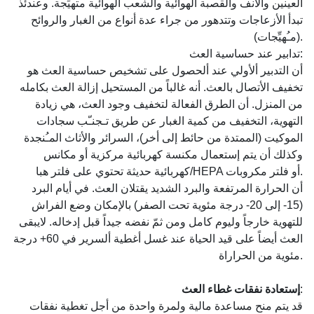
العينين والأنف والقصبة الهوائية والشعب ألهوائية متهيِّجة. وعندئذ
تبدأ الأزعاجات وتتدهور من جراء عدة أنواع من الغبار والروائح
(مـُهيِّجات).
تدابير عند حساسية العث:
أن التدبير ألأولي عند ألحصول على تشخيص حساسية العث هو
تخفيف الأتصال بالعث. أنه غالباً من المستحيل إزالة العث بكامله
من المنزل. أن الطرق الفعالة لتخفيف وجود العث، هي زيادة
التهوية، التخفيف من كمية الغبار عن طريق تـجنـّب سجادات
الموكيت (الممتدة من حائط إلى أخر)، السرائر والأثاث المـُنجدة
وكذلك أن يتم إستعمال مكنسة كهربائية مركزية أو مكانس
كهربائية حديثة تحتوي على فلتر هبا/HEPA أو فلتر مكروبات.
أن الحرارة المرتفعة والبرد الشديد يقتلان العث. في أيام البرد
(15- إلى 20- درجة مئوية تحت الصفر) بالإمكان وضع الفراش
للتهوية خارجاً وليوم كامل ومن ثمّ نفضه جيداً قبل إدخاله. لايبقى
العث أيضاً على قيد الحياة عند غسل أغطية ألسرير في 60+ درجة
مئوية من الحراراة.
:
إستعادة نفقات غطاء العث
قد يتم منح مساعدة مالية ولمرة واحدة من أجل تغطية نفقات