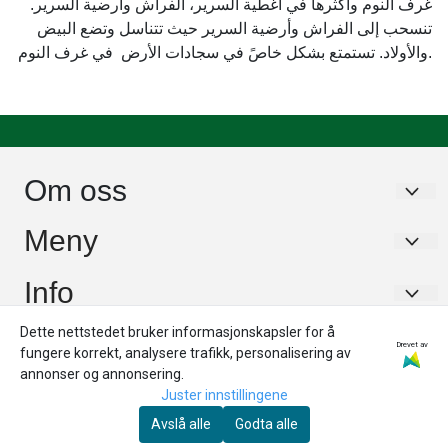
غرف النوم وأكثرها في أغطية السرير، الفراش وأرضية السرير.
تنسحب إلى الفراش وأرضية السرير حيث تتناسل وتضع البيض
والأولاد. تستمتع بشكل خاصً في سجادات الأرض في غرف النوم.
Om oss
Sleep Scandinavia AS
Meny
Brugata 4
Om oss
Info
8516 Narvik
Kontakt oss
Dette nettstedet bruker informasjonskapsler for å
Om oss
Nyhetsbrev
Org. nr. 987726482
Drevet av
Gi din tilbakemelding!
fungere korrekt, analysere trafikk, personalisering av
Kontakt oss
Tlf:
98909301
annonser og annonsering.
Registrer deg for å motta nyheter og tilbud!
Ofte stilte spørmål
Juster innstillingene
E-post
Gi din tilbakemelding!
info@sleep.no
Avslå alle
Godta alle
Refusjonsordning for middtrekk
Ofte stilte spørmål